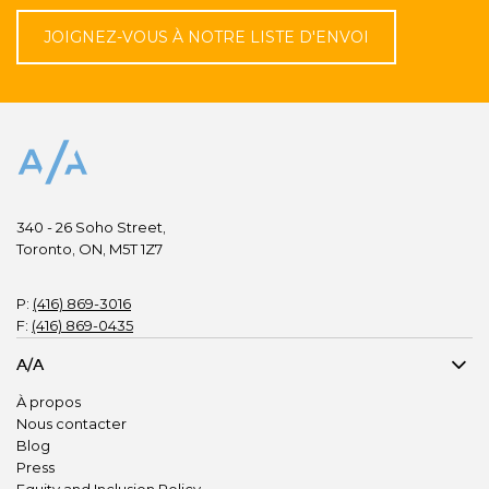
JOIGNEZ-VOUS À NOTRE LISTE D'ENVOI
340 - 26 Soho Street,
Toronto, ON, M5T 1Z7
P:
(416) 869-3016
F:
(416) 869-0435
A/A
À propos
Nous contacter
Blog
Press
Equity and Inclusion Policy