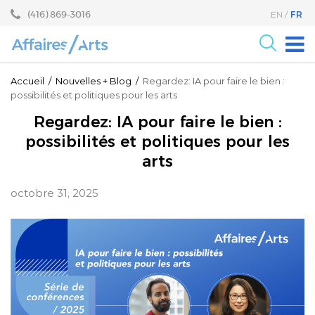
Aller
Sauter
(416) 869-3016
FR
EN
au
au
contenu
menu
principal
Pour les Arts
Accueil
/
Nouvelles
+
Blog
/
Regardez: IA pour faire le bien :
possibilités et politiques pour les arts
Pour le milieu des Affaires
Regardez: IA pour faire le bien :
Recherche
possibilités et politiques pour les
Programmes
arts
Événements
octobre 31, 2025
À propos