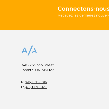
Connectons-nous
Recevez les dernières nouvelle
340 - 26 Soho Street,
Toronto, ON, M5T 1Z7
P:
(416) 869-3016
F:
(416) 869-0435