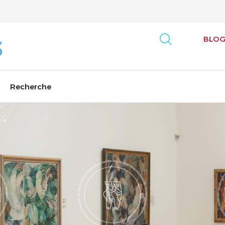
BLO
Recherche
artsvest
Sondage Arts
Prix Affaires / 
tration
Nouveau rapport : Métiers d’art
Le Sommet cana
Indice de vitalité des arts
Programme de l
Culture Track: Canada