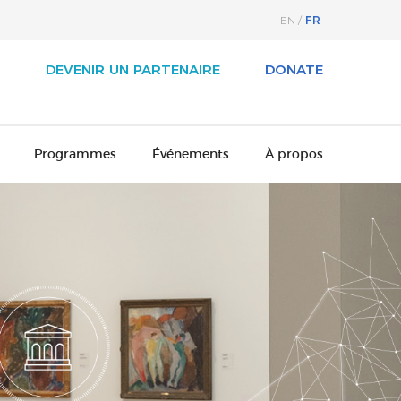
FR
EN
G
DEVENIR UN PARTENAIRE
DONATE
Programmes
Événements
À propos
À propos
Arts 2026
Notre histoire
dien des arts
Conseil d’administration
eadership exécutif
Ambassadeurs culturels