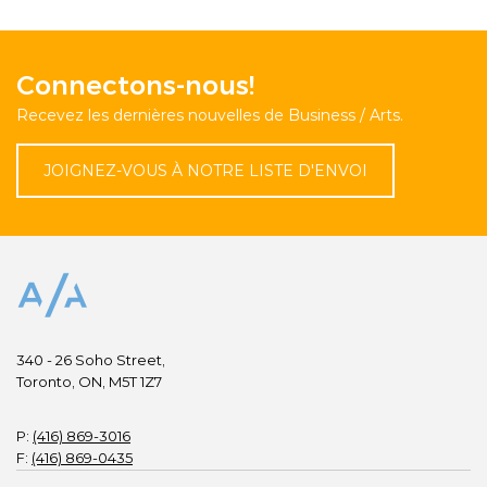
Connectons-nous!
Recevez les dernières nouvelles de Business / Arts.
JOIGNEZ-VOUS À NOTRE LISTE D'ENVOI
340 - 26 Soho Street,
Toronto, ON, M5T 1Z7
P:
(416) 869-3016
F:
(416) 869-0435