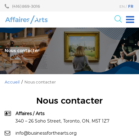
Aller
Sauter
(416) 869-3016
FR
EN
au
au
contenu
menu
principal
Pour les Arts
Pour le milieu des Affaires
Nous contacter
Recherche
Programmes
Événements
Accueil
/
Nous contacter
À propos
Nous contacter
Affaires / Arts
340 – 26 Soho Street, Toronto, ON, M5T 1Z7
info@businessforthearts.org