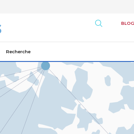
BLO
Recherche
artsvest
Sondage Arts
Prix Affaires / 
tration
Nouveau rapport : Métiers d’art
Le Sommet cana
Indice de vitalité des arts
Programme de l
Culture Track: Canada