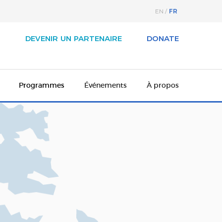
FR
EN
G
DEVENIR UN PARTENAIRE
DONATE
Programmes
Événements
À propos
À propos
Arts 2026
Notre histoire
dien des arts
Conseil d’administration
eadership exécutif
Ambassadeurs culturels