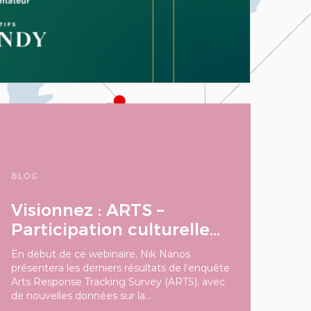
BLOG
Visionnez : ARTS –
Participation culturelle...
En début de ce webinaire, Nik Nanos
présentera les derniers résultats de l’enquête
Arts Response Tracking Survey (ARTS), avec
de nouvelles données sur la...