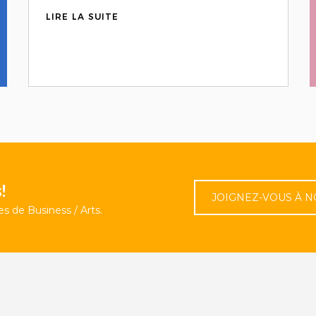
LIRE LA SUITE
!
JOIGNEZ-VOUS À N
s de Business / Arts.