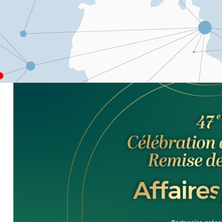
boardlink
Médias et plaidoyer
La série de conf
Sondage ARTS