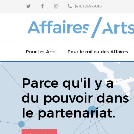
Aller
Sauter
(416) 869-3016
au
au
contenu
menu
principal
Pour les Arts
Pour le milieu des Affaires
Développer des partenariats avec les entreprises
Pourquoi investir dans les arts
Parce qu'il y a
Apprenez auprès des leaders du secteur
Rejoignez un conseil d’adminis
du pouvoir dans
Célébrez des partenariats
Devenir partenaire
le partenariat.