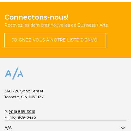
Connectons-nous!
Recevez les dernières nouvelles de Business / Arts.
JOIGNEZ-VOUS À NOTRE LISTE D'ENVOI
340 - 26 Soho Street,
Toronto, ON, M5T 1Z7
P:
(416) 869-3016
F:
(416) 869-0435
A/A