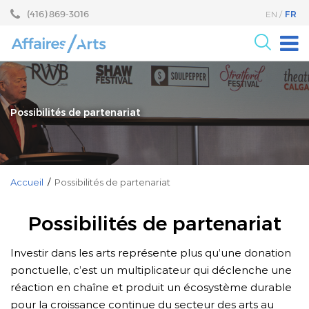
Aller
Sauter
(416) 869-3016
FR
EN
au
au
contenu
menu
principal
Pour les Arts
Pour le milieu des Affaires
Possibilités de partenariat
Recherche
Programmes
Événements
Accueil
/
Possibilités de partenariat
À propos
Possibilités de partenariat
Investir dans les arts représente plus qu’une donation
ponctuelle, c’est un multiplicateur qui déclenche une
réaction en chaîne et produit un écosystème durable
pour la croissance continue du secteur des arts au