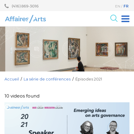
Aller
Sauter
(416) 869-3016
FR
EN
au
au
contenu
menu
principal
Pour les Arts
Pour le milieu des Affaires
Recherche
Programmes
Événements
Accueil
/
La série de conférences
/
Épisodes 2021
À propos
10 videos found