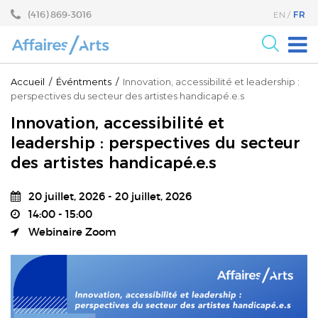
Aller
Sauter
(416) 869-3016
FR
EN
au
au
contenu
menu
principal
Pour les Arts
Accueil
/
Événtments
/
Innovation, accessibilité et leadership :
perspectives du secteur des artistes handicapé.e.s
Pour le milieu des Affaires
Innovation, accessibilité et
Recherche
leadership : perspectives du secteur
Programmes
des artistes handicapé.e.s
Événements
20 juillet, 2026 - 20 juillet, 2026
À propos
14:00
-
15:00
Webinaire Zoom