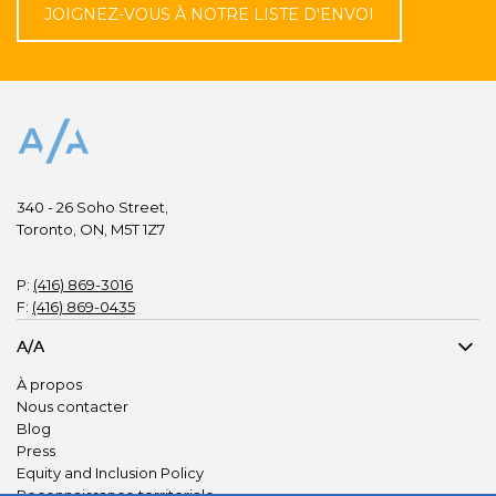
JOIGNEZ-VOUS À NOTRE LISTE D'ENVOI
340 - 26 Soho Street,
Toronto, ON, M5T 1Z7
P:
(416) 869-3016
F:
(416) 869-0435
A/A
À propos
Nous contacter
Blog
Press
Equity and Inclusion Policy
Reconnaissance territoriale