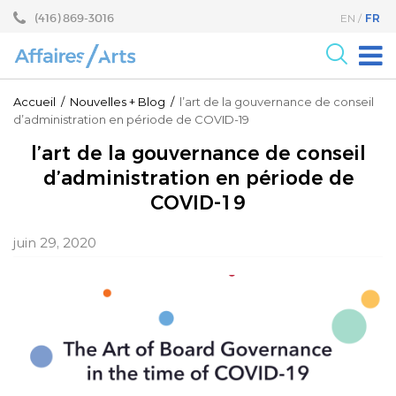
Aller
Sauter
(416) 869-3016
FR
EN
au
au
contenu
menu
principal
Pour les Arts
Accueil
/
Nouvelles
+
Blog
/
l’art de la gouvernance de conseil
d’administration en période de COVID-19
Pour le milieu des Affaires
l’art de la gouvernance de conseil
Recherche
d’administration en période de
Programmes
COVID-19
Événements
juin 29, 2020
À propos